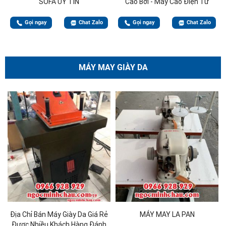
SOFA UY TÍN
Cào Bơi - Máy Cào Điện Tử
Gọi ngay
Chat Zalo
Gọi ngay
Chat Zalo
MÁY MAY GIÀY DA
Địa Chỉ Bán Máy Giày Da Giá Rẻ
MÁY MAY LA PAN
Được Nhiều Khách Hàng Đánh