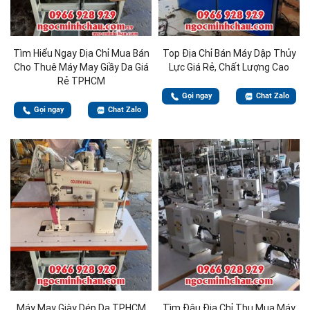
Tìm Hiểu Ngay Địa Chỉ Mua Bán
Top Địa Chỉ Bán Máy Dập Thủy
Cho Thuê Máy May Giầy Da Giá
Lực Giá Rẻ, Chất Lượng Cao
Rẻ TPHCM
Gọi ngay
Chat Zalo
Gọi ngay
Chat Zalo
Máy May Giày Dép Da TPHCM
Tìm Đâu Địa Chỉ Thu Mua Máy