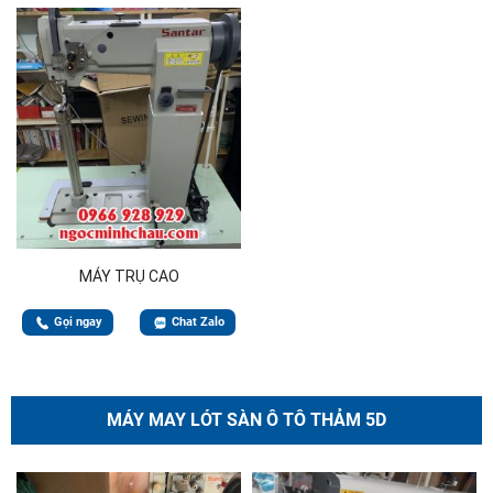
MÁY TRỤ CAO
Gọi ngay
Chat Zalo
MÁY MAY LÓT SÀN Ô TÔ THẢM 5D