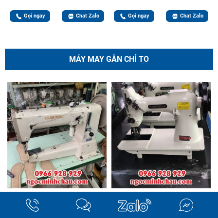
Gọi ngay
Chat Zalo
Gọi ngay
Chat Zalo
MÁY MAY GÂN CHỈ TO
Máy May Chỉ To - Máy May Chỉ
MÁY MAY GÂN CHỈ TO
Lớn - Máy May Chỉ Dẹp - Máy