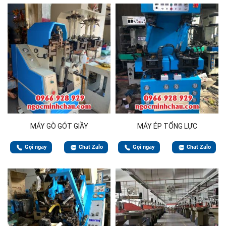
MÁY GÒ GÓT GIẦY
MÁY ÉP TỔNG LỰC
Gọi ngay
Chat Zalo
Gọi ngay
Chat Zalo