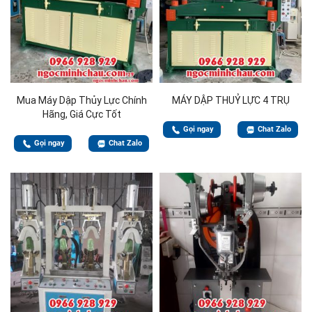
Mua Máy Dập Thủy Lực Chính
MÁY DẬP THUỶ LỰC 4 TRỤ
Hãng, Giá Cực Tốt
Gọi ngay
Chat Zalo
Gọi ngay
Chat Zalo