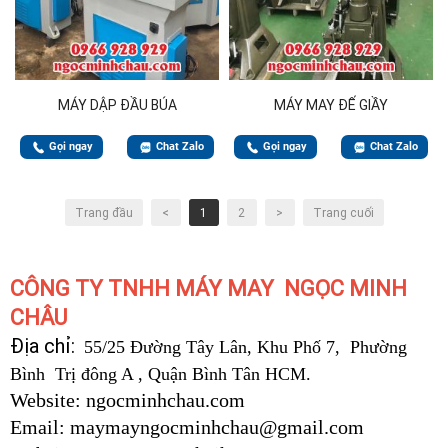
MÁY DẬP ĐẦU BÚA
MÁY MAY ĐẾ GIẦY
Gọi ngay
Chat Zalo
Gọi ngay
Chat Zalo
Trang đầu
<
1
2
>
Trang cuối
CÔNG TY TNHH MÁY MAY NGỌC MINH
CHÂU
Địa chỉ:
55/25 Đường Tây Lân, Khu Phố 7, Phường
Bình Trị đông A , Quận Bình Tân HCM.
Website: ngocminhchau.com
Email: maymayngocminhchau@gmail.com