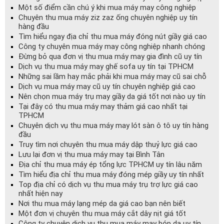
Một số điểm cần chú ý khi mua máy may công nghiệp
Chuyên thu mua máy ziz zaz ống chuyên nghiệp uy tín
hàng đầu
Tìm hiểu ngay địa chỉ thu mua máy đóng nút giầy giá cao
Công ty chuyên mua máy may công nghiệp nhanh chóng
Đừng bỏ qua đơn vị thu mua máy may gia đình cũ uy tín
Dịch vụ thu mua máy may ghế sofa uy tín tại TPHCM
Những sai lầm hay mắc phải khi mua máy may cũ sai chỗ
Dịch vụ mua máy may cũ uy tín chuyên nghiệp giá cao
Nên chọn mua máy trụ may giầy da giá tốt nơi nào uy tín
Tại đây có thu mua máy may thảm giá cao nhất tại
TPHCM
Chuyên dịch vụ thu mua máy may lót sàn ô tô uy tín hàng
đầu
Truy tìm nơi chuyên thu mua máy dập thuỷ lực giá cao
Lưu lại đơn vị thu mua máy may tại Bình Tân
Địa chỉ thu mua máy ép tổng lực TPHCM uy tín lâu năm
Tìm hiểu địa chỉ thu mua máy đóng mép giầy uy tín nhất
Top địa chỉ có dịch vụ thu mua máy trụ trợ lực giá cao
nhất hiện nay
Nơi thu mua máy lạng mép da giá cao bạn nên biết
Một đơn vị chuyên thu mua máy cắt dây nịt giá tốt
Công ty chuyên dịch vụ thu mua máy may bóp da uy tín