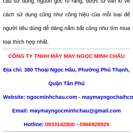
cầu sử dụng, nguồn gốc rõ ràng, được tư vấn kĩ về
cách sử dụng cũng như công hiệu của mỗi loại để
người tiêu dùng dễ dàng nắm bắt cũng như tìm mua
loại thích hợp nhất.
CÔNG TY TNHH MÁY MAY NGỌC MINH CHÂU
Địa chỉ: 380 Thoại Ngọc Hầu, Phường Phú Thạnh,
Quận Tân Phú
Website:
ngocminhchau.com
-
maymayngochaihc
Email:
maymayngocminhchau@gmail.com
Hotline:
0933142800
-
0966928929