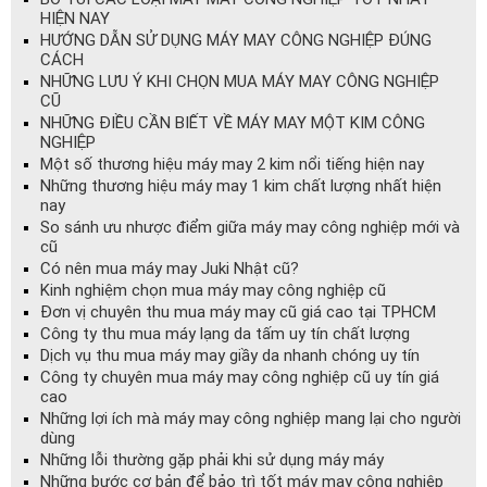
HIỆN NAY
HƯỚNG DẪN SỬ DỤNG MÁY MAY CÔNG NGHIỆP ĐÚNG
CÁCH
NHỮNG LƯU Ý KHI CHỌN MUA MÁY MAY CÔNG NGHIỆP
CŨ
NHỮNG ĐIỀU CẦN BIẾT VỀ MÁY MAY MỘT KIM CÔNG
NGHIỆP
Một số thương hiệu máy may 2 kim nổi tiếng hiện nay
Những thương hiệu máy may 1 kim chất lượng nhất hiện
nay
So sánh ưu nhược điểm giữa máy may công nghiệp mới và
cũ
Có nên mua máy may Juki Nhật cũ?
Kinh nghiệm chọn mua máy may công nghiệp cũ
Đơn vị chuyên thu mua máy may cũ giá cao tại TPHCM
Công ty thu mua máy lạng da tấm uy tín chất lượng
Dịch vụ thu mua máy may giầy da nhanh chóng uy tín
Công ty chuyên mua máy may công nghiệp cũ uy tín giá
cao
Những lợi ích mà máy may công nghiệp mang lại cho người
dùng
Những lỗi thường gặp phải khi sử dụng máy máy
Những bước cơ bản để bảo trì tốt máy may công nghiệp