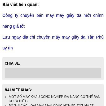
Bài viết liên quan:
TLT
Công ty chuyên bán máy may giầy da mới chính
hãng giá tốt
Lưu ngay địa chỉ chuyên máy may giầy da Tân Phú
uy tín
CHIA SẺ:
BÀI VIẾT KHÁC:
MỘT SỐ MÁY KHÂU CÔNG NGHIỆP ĐA NĂNG CÓ THỂ BẠN
CHƯA BIẾT?
BỎ TÚI CÁC LOẠI MÁY MAY CÔNG NGHIỆP TỐT NHẤT