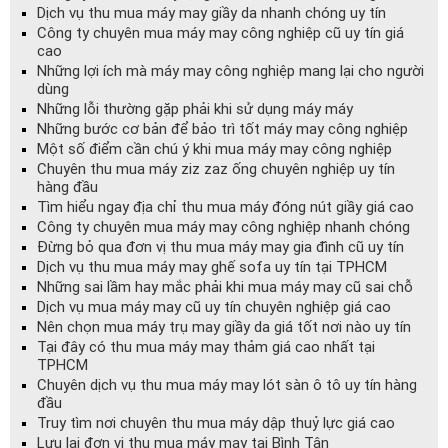
Dịch vụ thu mua máy may giầy da nhanh chóng uy tín
Công ty chuyên mua máy may công nghiệp cũ uy tín giá
cao
Những lợi ích mà máy may công nghiệp mang lại cho người
dùng
Những lỗi thường gặp phải khi sử dụng máy máy
Những bước cơ bản để bảo trì tốt máy may công nghiệp
Một số điểm cần chú ý khi mua máy may công nghiệp
Chuyên thu mua máy ziz zaz ống chuyên nghiệp uy tín
hàng đầu
Tìm hiểu ngay địa chỉ thu mua máy đóng nút giầy giá cao
Công ty chuyên mua máy may công nghiệp nhanh chóng
Đừng bỏ qua đơn vị thu mua máy may gia đình cũ uy tín
Dịch vụ thu mua máy may ghế sofa uy tín tại TPHCM
Những sai lầm hay mắc phải khi mua máy may cũ sai chỗ
Dịch vụ mua máy may cũ uy tín chuyên nghiệp giá cao
Nên chọn mua máy trụ may giầy da giá tốt nơi nào uy tín
Tại đây có thu mua máy may thảm giá cao nhất tại
TPHCM
Chuyên dịch vụ thu mua máy may lót sàn ô tô uy tín hàng
đầu
Truy tìm nơi chuyên thu mua máy dập thuỷ lực giá cao
Lưu lại đơn vị thu mua máy may tại Bình Tân