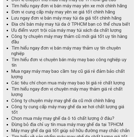
Tìm hiểu ngay đơn vị bán máy may yên xe mới chính hãng
Đơn vị cung cấp máy may yên xe giá tốt chính hãng
Lưu ngay đơn vị bán máy may túi da giá tốt chính hãng
Địa chỉ bán máy may túi da ở TPHCM bạn có thể chưa biết
Ưu điểm vượt trội của máy may túi xách da chất lượng
Công ty chuyên máy may thảm cũ mới giá tốt uy tín hàng
đầu
Tìm hiểu ngay đơn vị bán máy may thảm uy tín chuyên
nghiệp
Tìm hiểu đơn vị chuyên bán máy may bao công nghiệp uy
tín
Mua ngay máy may bao cầm tay cũ giá rẻ đảm bảo chất
lượng
Các tiêu chí chọn mua máy may bao bì giá rẻ chất lượng
Tìm hiểu ngay đơn vị chuyên máy may thảm giá rẻ chất
lượng
Công ty chuyên máy may ghế da cũ mới chính hãng
Công ty cung cấp máy may ghế da xe hơi chất lượng giá
tốt
Chọn mua máy may ghế da ô tô chất lượng ở đâu?
Đừng bỏ địa chỉ uy tín mua máy may ghế da tại TPHCM
Máy may ghế da giá tốt giúp sở hữu đường may chắc chắn
Tìm hiểu về sản phẩm máy may ghế da chất lượng giá tốt