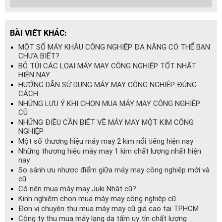
BÀI VIẾT KHÁC:
MỘT SỐ MÁY KHÂU CÔNG NGHIỆP ĐA NĂNG CÓ THỂ BẠN
CHƯA BIẾT?
BỎ TÚI CÁC LOẠI MÁY MAY CÔNG NGHIỆP TỐT NHẤT
HIỆN NAY
HƯỚNG DẪN SỬ DỤNG MÁY MAY CÔNG NGHIỆP ĐÚNG
CÁCH
NHỮNG LƯU Ý KHI CHỌN MUA MÁY MAY CÔNG NGHIỆP
CŨ
NHỮNG ĐIỀU CẦN BIẾT VỀ MÁY MAY MỘT KIM CÔNG
NGHIỆP
Một số thương hiệu máy may 2 kim nổi tiếng hiện nay
Những thương hiệu máy may 1 kim chất lượng nhất hiện
nay
So sánh ưu nhược điểm giữa máy may công nghiệp mới và
cũ
Có nên mua máy may Juki Nhật cũ?
Kinh nghiệm chọn mua máy may công nghiệp cũ
Đơn vị chuyên thu mua máy may cũ giá cao tại TPHCM
Công ty thu mua máy lạng da tấm uy tín chất lượng