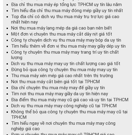
Địa chỉ thu mua máy ép tổng lực TPHCM uy tín lâu năm
Tìm hiểu địa chỉ thu mua máy đóng mép giầy uy tín nhất
Top địa chỉ có dịch vụ thu mua máy trụ trợ lực giá cao
nhất hiện nay
Nơi thu mua máy lạng mép da giá cao bạn nên biết
Một đơn vị chuyên thu mua máy cắt dây nịt giá tốt
Công ty chuyên dịch vụ thu mua máy may bóp da uy tín
Tìm hiểu thêm về đơn vị thu mua máy may giầy dép uy tín
Công ty chuyên thu mua máy may trang trí uy tín chất
lượng
Dịch vụ thu mua máy may uy tín chất lượng cao giá tốt
Đừng bỏ qua công ty chuyên thu mua máy may uy tín
Thu mua máy xén mép giá cao nhất trên thị trường
Nơi thu mua máy cắt biên giá tốt tại TPHCM
Địa chỉ chuyên thu mua máy may đế giầy uy tín
Tìm nơi thu mua máy may giầy da uy tín hiện nay
Địa điểm thu mua máy may cũ giá cao và uy tín tại TPHCM
Dịch vụ thu mua máy may công nghiệp cũ tại TPHCM
Không thể bỏ qua công ty chuyên thu mua máy may cũ tại
TPHCM
Tìm hiểu ngay về nơi chuyên thu mua máy may công
nghiệp giá cao
Đơn vị chuyên thu mua máy may cũ TPHCM giá cao