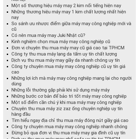
Một số thương hiệu máy may 2 kim nổi tiếng hiện nay
Những thương hiệu máy may 1 kim chất lượng nhất hiện
nay
So sánh ưu nhược điểm giữa máy may công nghiệp mới và
cũ
Có nên mua máy may Juki Nhật cũ?
Kinh nghiệm chọn mua máy may công nghiệp cũ
Đơn vị chuyên thu mua máy may cũ giá cao tại TPHCM
Công ty thu mua máy lạng da tấm uy tín chất lượng
Dịch vụ thu mua máy may giầy da nhanh chóng uy tín
Công ty chuyên mua máy may công nghiệp cũ uy tín giá
cao
Những lợi ích mà máy may công nghiệp mang lại cho người
dùng
Những lỗi thường gặp phải khi sử dụng máy máy
Những bước cơ bản để bảo trì tốt máy may công nghiệp
Một số điểm cần chú ý khi mua máy may công nghiệp
Chuyên thu mua máy ziz zaz ống chuyên nghiệp uy tín
hàng đầu
Tìm hiểu ngay địa chỉ thu mua máy đóng nút giầy giá cao
Công ty chuyên mua máy may công nghiệp nhanh chóng
Đừng bỏ qua đơn vị thu mua máy may gia đình cũ uy tín
Dịch vụ thu mua máy may ghế sofa uy tín tại TPHCM