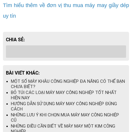
Tìm hiểu thêm về đơn vị thu mua máy may giầy dép
uy tín
CHIA SẺ:
BÀI VIẾT KHÁC:
MỘT SỐ MÁY KHÂU CÔNG NGHIỆP ĐA NĂNG CÓ THỂ BẠN
CHƯA BIẾT?
BỎ TÚI CÁC LOẠI MÁY MAY CÔNG NGHIỆP TỐT NHẤT
HIỆN NAY
HƯỚNG DẪN SỬ DỤNG MÁY MAY CÔNG NGHIỆP ĐÚNG
CÁCH
NHỮNG LƯU Ý KHI CHỌN MUA MÁY MAY CÔNG NGHIỆP
CŨ
NHỮNG ĐIỀU CẦN BIẾT VỀ MÁY MAY MỘT KIM CÔNG
NGHIỆP