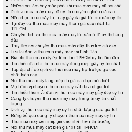
Những sai lầm hay mắc phải khi mua máy may cũ sai chỗ
Dịch vụ mua máy may cũ uy tín chuyên nghiệp giá cao
Nên chọn mua máy trụ may giầy da giá tốt nơi nào uy tín
Tại đây có thu mua máy may thảm giá cao nhất tại
TPHCM
Chuyên dịch vụ thu mua máy may lót sàn ô tô uy tín hàng
đầu
Truy tìm nơi chuyên thu mua máy dập thuỷ lực giá cao
Lưu lại đơn vị thu mua máy may tại Bình Tân
Địa chỉ thu mua máy ép tổng lực TPHCM uy tín lâu năm
Tìm hiểu địa chỉ thu mua máy đóng mép giầy uy tín nhất
Top địa chỉ có dịch vụ thu mua máy trụ trợ lực giá cao
nhất hiện nay
Nơi thu mua máy lạng mép da giá cao bạn nên biết
Một đơn vị chuyên thu mua máy cắt dây nịt giá tốt
Tìm hiểu thêm về đơn vị thu mua máy may giầy dép uy tín
Công ty chuyên thu mua máy may trang trí uy tín chất
lượng
Dịch vụ thu mua máy may uy tín chất lượng cao giá tốt
Đừng bỏ qua công ty chuyên thu mua máy may uy tín
Thu mua máy xén mép giá cao nhất trên thị trường
Nơi thu mua máy cắt biên giá tốt tại TPHCM