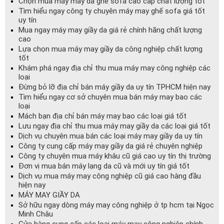
Chọn mua máy may da ghế sofa cao cấp chất lượng tốt
Tìm hiểu ngay công ty chuyên máy may ghế sofa giá tốt
uy tín
Mua ngay máy may giầy da giá rẻ chính hãng chất lượng
cao
Lựa chọn mua máy may giầy da công nghiệp chất lượng
tốt
Khám phá ngay địa chỉ thu mua máy may công nghiệp các
loại
Đừng bỏ lỡ địa chỉ bán máy giầy da uy tín TPHCM hiện nay
Tìm hiểu ngay cơ sở chuyên mua bán máy may bao các
loại
Mách bạn địa chỉ bán máy may bao các loại giá tốt
Lưu ngay địa chỉ thu mua máy may giầy da các loại giá tốt
Dịch vụ chuyên mua bán các loại máy may giầy da uy tín
Công ty cung cấp máy may giầy da giá rẻ chuyên nghiệp
Công ty chuyên mua máy khâu cũ giá cao uy tín thị trường
Đơn vị mua bán máy lạng da cũ và mới uy tín giá tốt
Dịch vụ mua máy may công nghiệp cũ giá cao hàng đầu
hiện nay
MÁY MAY GIẦY DA
Sở hữu ngay dòng máy may công nghiệp ở tp hcm tại Ngọc
Minh Châu
Cửa hàng cung cấp các loại máy may công nghiệp chính