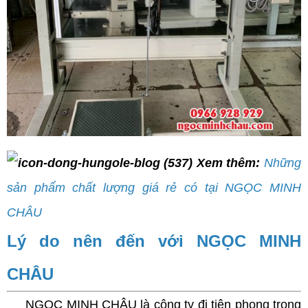
Xem thêm:
Những
sản phẩm chất lượng giá rẻ có tại NGỌC MINH
CHÂU
Lý do nên đến với NGỌC MINH
CHÂU
NGỌC MINH CHÂU là công ty đi tiên phong trong