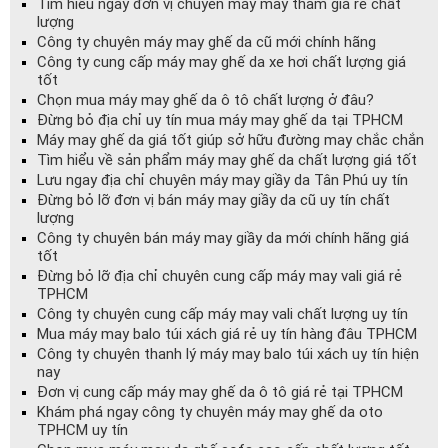
Tìm hiểu ngay đơn vị chuyên máy may thảm giá rẻ chất
lượng
Công ty chuyên máy may ghế da cũ mới chính hãng
Công ty cung cấp máy may ghế da xe hơi chất lượng giá
tốt
Chọn mua máy may ghế da ô tô chất lượng ở đâu?
Đừng bỏ địa chỉ uy tín mua máy may ghế da tại TPHCM
Máy may ghế da giá tốt giúp sở hữu đường may chắc chắn
Tìm hiểu về sản phẩm máy may ghế da chất lượng giá tốt
Lưu ngay địa chỉ chuyên máy may giầy da Tân Phú uy tín
Đừng bỏ lỡ đơn vị bán máy may giầy da cũ uy tín chất
lượng
Công ty chuyên bán máy may giầy da mới chính hãng giá
tốt
Đừng bỏ lỡ địa chỉ chuyên cung cấp máy may vali giá rẻ
TPHCM
Công ty chuyên cung cấp máy may vali chất lượng uy tín
Mua máy may balo túi xách giá rẻ uy tín hàng đâu TPHCM
Công ty chuyên thanh lý máy may balo túi xách uy tín hiện
nay
Đơn vị cung cấp máy may ghế da ô tô giá rẻ tại TPHCM
Khám phá ngay công ty chuyên máy may ghế da oto
TPHCM uy tín