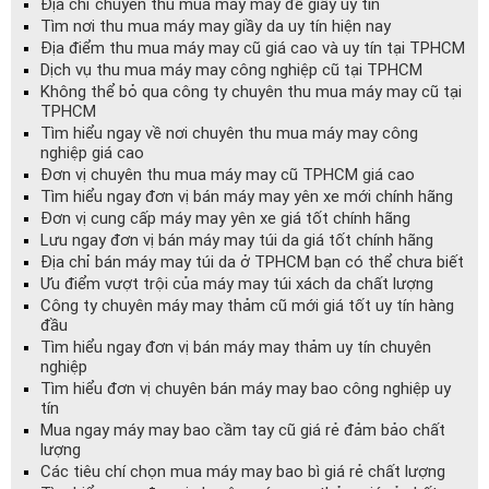
Địa chỉ chuyên thu mua máy may đế giầy uy tín
Tìm nơi thu mua máy may giầy da uy tín hiện nay
Địa điểm thu mua máy may cũ giá cao và uy tín tại TPHCM
Dịch vụ thu mua máy may công nghiệp cũ tại TPHCM
Không thể bỏ qua công ty chuyên thu mua máy may cũ tại
TPHCM
Tìm hiểu ngay về nơi chuyên thu mua máy may công
nghiệp giá cao
Đơn vị chuyên thu mua máy may cũ TPHCM giá cao
Tìm hiểu ngay đơn vị bán máy may yên xe mới chính hãng
Đơn vị cung cấp máy may yên xe giá tốt chính hãng
Lưu ngay đơn vị bán máy may túi da giá tốt chính hãng
Địa chỉ bán máy may túi da ở TPHCM bạn có thể chưa biết
Ưu điểm vượt trội của máy may túi xách da chất lượng
Công ty chuyên máy may thảm cũ mới giá tốt uy tín hàng
đầu
Tìm hiểu ngay đơn vị bán máy may thảm uy tín chuyên
nghiệp
Tìm hiểu đơn vị chuyên bán máy may bao công nghiệp uy
tín
Mua ngay máy may bao cầm tay cũ giá rẻ đảm bảo chất
lượng
Các tiêu chí chọn mua máy may bao bì giá rẻ chất lượng