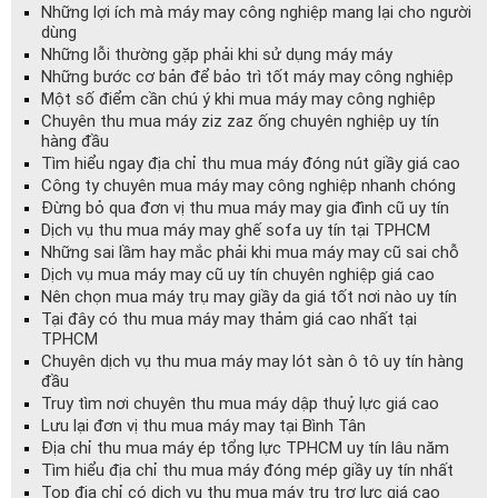
Những lợi ích mà máy may công nghiệp mang lại cho người
dùng
Những lỗi thường gặp phải khi sử dụng máy máy
Những bước cơ bản để bảo trì tốt máy may công nghiệp
Một số điểm cần chú ý khi mua máy may công nghiệp
Chuyên thu mua máy ziz zaz ống chuyên nghiệp uy tín
hàng đầu
Tìm hiểu ngay địa chỉ thu mua máy đóng nút giầy giá cao
Công ty chuyên mua máy may công nghiệp nhanh chóng
Đừng bỏ qua đơn vị thu mua máy may gia đình cũ uy tín
Dịch vụ thu mua máy may ghế sofa uy tín tại TPHCM
Những sai lầm hay mắc phải khi mua máy may cũ sai chỗ
Dịch vụ mua máy may cũ uy tín chuyên nghiệp giá cao
Nên chọn mua máy trụ may giầy da giá tốt nơi nào uy tín
Tại đây có thu mua máy may thảm giá cao nhất tại
TPHCM
Chuyên dịch vụ thu mua máy may lót sàn ô tô uy tín hàng
đầu
Truy tìm nơi chuyên thu mua máy dập thuỷ lực giá cao
Lưu lại đơn vị thu mua máy may tại Bình Tân
Địa chỉ thu mua máy ép tổng lực TPHCM uy tín lâu năm
Tìm hiểu địa chỉ thu mua máy đóng mép giầy uy tín nhất
Top địa chỉ có dịch vụ thu mua máy trụ trợ lực giá cao