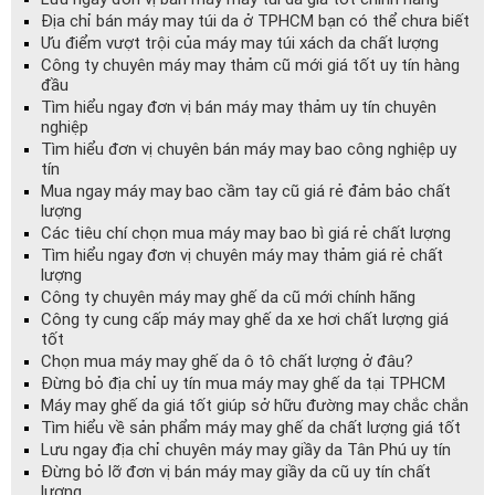
Địa chỉ bán máy may túi da ở TPHCM bạn có thể chưa biết
Ưu điểm vượt trội của máy may túi xách da chất lượng
Công ty chuyên máy may thảm cũ mới giá tốt uy tín hàng
đầu
Tìm hiểu ngay đơn vị bán máy may thảm uy tín chuyên
nghiệp
Tìm hiểu đơn vị chuyên bán máy may bao công nghiệp uy
tín
Mua ngay máy may bao cầm tay cũ giá rẻ đảm bảo chất
lượng
Các tiêu chí chọn mua máy may bao bì giá rẻ chất lượng
Tìm hiểu ngay đơn vị chuyên máy may thảm giá rẻ chất
lượng
Công ty chuyên máy may ghế da cũ mới chính hãng
Công ty cung cấp máy may ghế da xe hơi chất lượng giá
tốt
Chọn mua máy may ghế da ô tô chất lượng ở đâu?
Đừng bỏ địa chỉ uy tín mua máy may ghế da tại TPHCM
Máy may ghế da giá tốt giúp sở hữu đường may chắc chắn
Tìm hiểu về sản phẩm máy may ghế da chất lượng giá tốt
Lưu ngay địa chỉ chuyên máy may giầy da Tân Phú uy tín
Đừng bỏ lỡ đơn vị bán máy may giầy da cũ uy tín chất
lượng