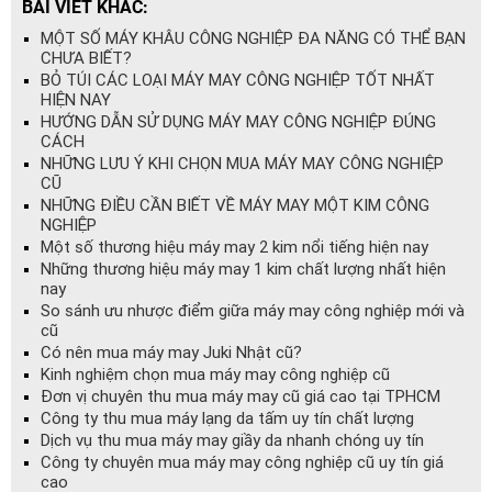
BÀI VIẾT KHÁC:
MỘT SỐ MÁY KHÂU CÔNG NGHIỆP ĐA NĂNG CÓ THỂ BẠN
CHƯA BIẾT?
BỎ TÚI CÁC LOẠI MÁY MAY CÔNG NGHIỆP TỐT NHẤT
HIỆN NAY
HƯỚNG DẪN SỬ DỤNG MÁY MAY CÔNG NGHIỆP ĐÚNG
CÁCH
NHỮNG LƯU Ý KHI CHỌN MUA MÁY MAY CÔNG NGHIỆP
CŨ
NHỮNG ĐIỀU CẦN BIẾT VỀ MÁY MAY MỘT KIM CÔNG
NGHIỆP
Một số thương hiệu máy may 2 kim nổi tiếng hiện nay
Những thương hiệu máy may 1 kim chất lượng nhất hiện
nay
So sánh ưu nhược điểm giữa máy may công nghiệp mới và
cũ
Có nên mua máy may Juki Nhật cũ?
Kinh nghiệm chọn mua máy may công nghiệp cũ
Đơn vị chuyên thu mua máy may cũ giá cao tại TPHCM
Công ty thu mua máy lạng da tấm uy tín chất lượng
Dịch vụ thu mua máy may giầy da nhanh chóng uy tín
Công ty chuyên mua máy may công nghiệp cũ uy tín giá
cao