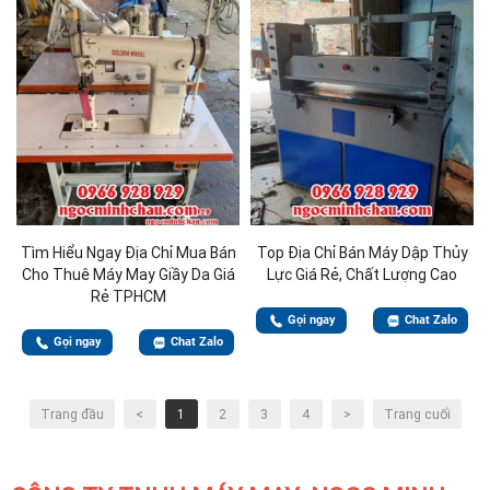
Tìm Hiểu Ngay Địa Chỉ Mua Bán
Top Địa Chỉ Bán Máy Dập Thủy
Cho Thuê Máy May Giầy Da Giá
Lực Giá Rẻ, Chất Lượng Cao
Rẻ TPHCM
Gọi ngay
Chat Zalo
Gọi ngay
Chat Zalo
Trang đầu
<
1
2
3
4
>
Trang cuối