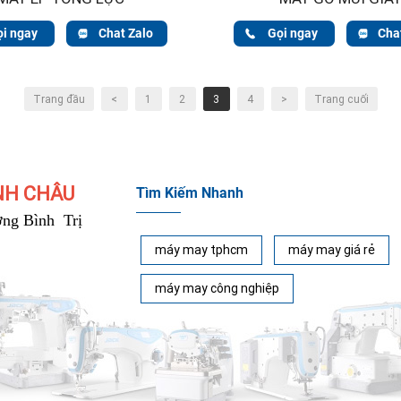
ọi ngay
Chat Zalo
Gọi ngay
Cha
Trang đầu
<
1
2
3
4
>
Trang cuối
NH CHÂU
Tìm Kiếm Nhanh
ng Bình Trị
máy may tphcm
máy may giá rẻ
máy may công nghiệp