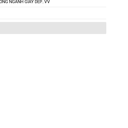
NG NGÀNH GIẦY DÉP...VV