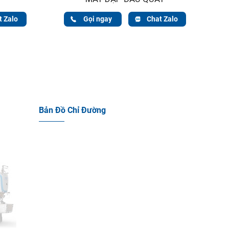
t Zalo
Gọi ngay
Chat Zalo
Bản Đồ Chỉ Đường