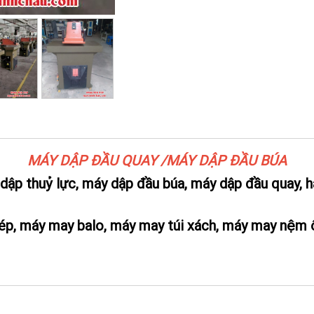
MÁY DẬP ĐẦU QUAY /MÁY DẬP ĐẦU BÚA
dập thuỷ lực, máy dập đầu búa, máy dập đầu quay, 
ép, máy may balo, máy may túi xách, máy may nệm ô 