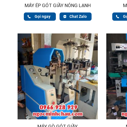
MÁY ÉP GÓT GIẦY NÓNG LẠNH
M
Gọi ngay
Chat Zalo
G
MÁY GÒ GÓT GIẦY