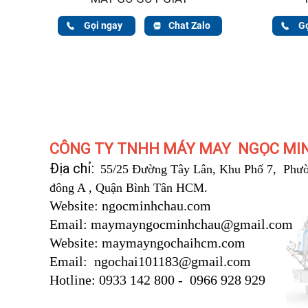
Gọi ngay
Chat Zalo
G
CÔNG TY TNHH MÁY MAY NGỌC MI
Địa chỉ:
55/25 Đường Tây Lân, Khu Phố 7, Phườ
đông A , Quận Bình Tân HCM.
Website: ngocminhchau.com
Email: maymayngocminhchau@gmail.com
Website: maymayngochaihcm.com
Email: ngochai101183@gmail.com
Hotline: 0933 142 800 - 0966 928 929