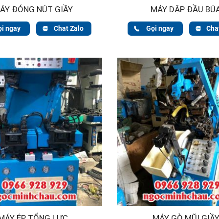
ÁY ĐÓNG NÚT GIẦY
MÁY DẬP ĐẦU BÚ
ọi ngay
Chat Zalo
Gọi ngay
Cha
MÁY ÉP TỔNG LỰC
MÁY GÒ MŨI GIẦ