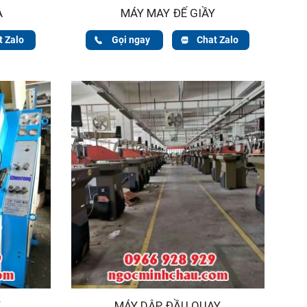
A
MÁY MAY ĐẾ GIẦY
t Zalo
Gọi ngay
Chat Zalo
Y
MÁY DẬP ĐẦU QUAY