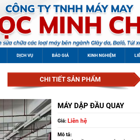
DỊCH VỤ
BÁO GIÁ
KINH NGHIỆM
LI
CHI TIẾT SẢN PHẨM
MÁY DẬP ĐẦU QUAY
Liên hệ
Giá:
Mô tả: